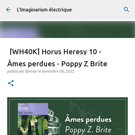
Accéder au contenu principal
L'Imaginarium électrique
[WH40K] Horus Heresy 10 -
Chronique de l'Hérésie
Âmes perdues - Poppy Z Brite
publié par
Elessar
le
juillet 13, 2026
LITTÉRATURE
PLANETSF
publié par
Elessar
le
novembre 08, 2022
SF
WH40K
0