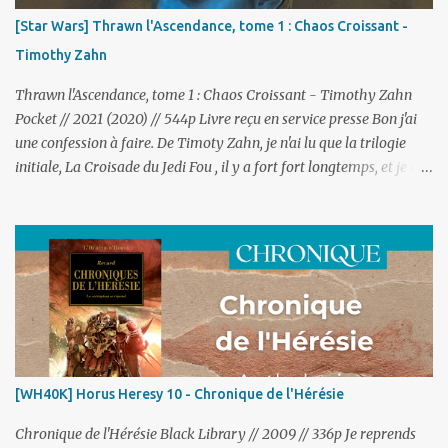
m
[Star Wars] Thrawn l'Ascendance, tome 1 : Chaos Croissant -
m
e
Timothy Zahn
n
t
Thrawn l'Ascendance, tome 1 : Chaos Croissant - Timothy Zahn
a
Pocket // 2021 (2020) // 544p Livre reçu en service presse Bon j'ai
i
r
une confession à faire. De Timoty Zahn, je n'ai lu que la trilogie
e
initiale, La Croisade du Jedi Fou , il y a fort fort longtemps, et je n'ai
jamais essayé ses autres romans du légende. Du coup, si j'apprécie
le personnage de Thrawn, notamment grâce à son inclusion fort
réussie dans l'excellente série Rebels, je n'ai pas une très grande
connaissance du personnage ni un attachement aussi important
que de nombreuses autres personnes. Mais c'est avec grand plaisir
et curiosité que j'ai ouvert ce roman qui nous propose d'explorer les
régions inconnues de la galaxie Star Wars ainsi que la jeunesse de
celui qui est connu comme le plus grand stratège de cet univers ! *
* * Le roman va donc se diviser en deux fils narratif, l'un se
[WH40K] Horus Heresy 10 - Chronique de l'Hérésie
déroulant aux alentour de la Guerre des Clones et s'attardant sur
une enquête de Thrawn...
Chronique de l'Hérésie Black Library // 2009 // 336p Je reprends