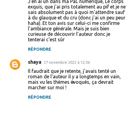
J'en ai un dans ma PàL numérique, Le corps
o
exquis, que j'ai pris totalement au pif et je ne
sais absolument pas à quoi m'attendre sauf
m
à du glauque et du cru (donc j'ai un peu peur
m
haha). Et ton avis sur celui-ci me confirme
l'ambiance générale. Mais je suis bien
e
curieuse de découvrir l'auteur donc je
n
tenterai c'est sûr
t
RÉPONDRE
a
shaya
27 novembre 2022 à 12:36
i
Il faudrait que je retente, j'avais tenté un
r
roman de l'auteur il y a longtemps en vain,
e
mais vu les thèmes évoqués, ça devrait
marcher sur moi !
s
RÉPONDRE