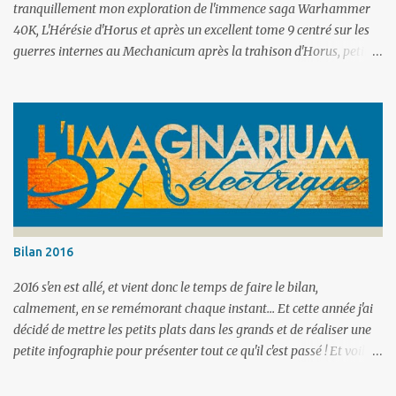
tranquillement mon exploration de l'immence saga Warhammer
40K, L'Hérésie d'Horus et après un excellent tome 9 centré sur les
guerres internes au Mechanicum après la trahison d'Horus, petit
intermède avec un recueil de 5 nouvelles variées. Comme souvent
dans ce type d'anthologie, c'est variable en intérêt et qualité.
Parties de Chasse - Dan Abnett Un texte qui s'intéresse au
fonctionnement de l'Adeptus Custodes et à une de ses traditions qui
vise à tester et renforcer les défenses de l'empereur. Bien fait et
intriguant. Dans la gueule du loup - Mike Lee Une campagne de
conquête des Space Wolfes prend un tour inattendu quand ils
viennent au secours d'un peuple humain sous le joug de pillards
Eldar. Plutôt réussi, de beaux moments de bravoure et de baston et
Bilan 2016
surtout ça montre bien l'inflexibilité meurtrière de l'Empire de
l'Humanité qui n'accepte absolument aucune...
2016 s'en est allé, et vient donc le temps de faire le bilan,
calmement, en se remémorant chaque instant... Et cette année j'ai
décidé de mettre les petits plats dans les grands et de réaliser une
petite infographie pour présenter tout ce qu'il c'est passé ! Et voilà,
en espérant que 2017 soit aussi riche ! Bonne année et bonnes
lectures à toutes et à tous !