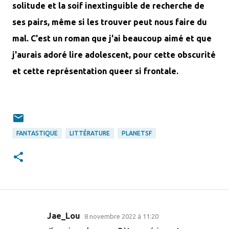
solitude et la soif inextinguible de recherche de
ses pairs, même si les trouver peut nous faire du
mal. C'est un roman que j'ai beaucoup aimé et que
j'aurais adoré lire adolescent, pour cette obscurité
et cette représentation queer si frontale.
FANTASTIQUE
LITTÉRATURE
PLANETSF
Jae_Lou
8 novembre 2022 à 11:20
C